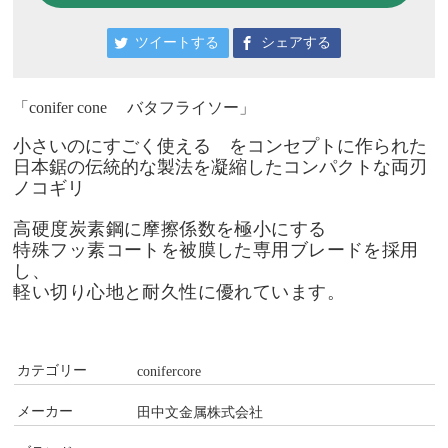
ツイートする
シェアする
「conifer cone バタフライソー」
小さいのにすごく使える をコンセプトに作られた
日本鋸の伝統的な製法を凝縮したコンパクトな
両刃
ノコギリ
高硬度炭素鋼に摩擦係数を極小にする
特殊フッ素コートを被膜した専用ブレードを採用
し、
軽い切り心地と耐久性に優れています。
カテゴリー
conifercore
メーカー
田中文金属株式会社