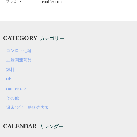
ブランド
conifer cone
CATEGORY
カテゴリー
コンロ・七輪
豆炭関連商品
燃料
tab.
conifercore
その他
週末限定 薪販売大阪
CALENDAR
カレンダー