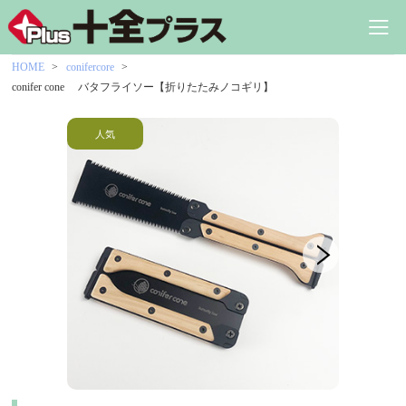
HOME
conifercore
conifer cone バタフライソー【折りたたみノコギリ】