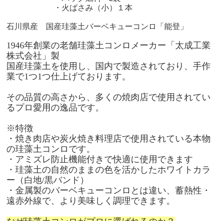
・火ばさみ（小）１本
石川県産 国産珪藻土バーベキューコンロ「能登」
1946年創業の老舗珪藻土コンロメーカー「太成工業
株式会社」製
国産珪藻土を使用し、国内で製造されており、手作
業で1つ1つ仕上げております。
その品質の高さから、多くの焼肉店で使用されてい
るプロ愛用の逸品です。
※特徴
・焼き肉店や炭火焼き料理店で使用されている本物
の珪藻土コンロです。
・アミズレ防止機能付きで快適に使用できます
・珪藻土の自然のままの色を活かしたホワイトカラ
ー（白地/黒バンド）
・金属製のバーベキューコンロとは違い、蓄熱性・
遠赤外線で、より美味しく調理できます。