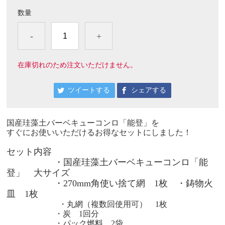
数量
-
+
在庫切れのため注文いただけません。
ツイートする
シェアする
国産珪藻土バーベキューコンロ「能登」を
すぐにお使いいただけるお得なセットにしました！
セット内容
・
国産珪藻土バーベキューコンロ「能
登」 大サイズ
・270mm角使い捨て網 1枚 ・鋳物火
皿 1枚
・丸網（複数回使用可） 1枚
・炭 1回分
・パック燃料 2袋