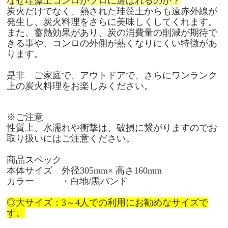
なぜ珪藻土コンロがプロに選ばれるのか？
炭火だけでなく、熱された珪藻土からも遠赤外線が
発生し、炭火料理をさらに美味しくしてくれます。
また、蓄熱効果があり、炭の消費量の削減が期待で
きる事や、コンロの外側が熱くなりにくい特徴があ
ります。
是非 ご家庭で、アウトドアで、さらにワンランク
上の炭火料理をお楽しみください。
※ご注意
性質上、水濡れや衝撃は、破損に繋がりますのでお
取り扱いにはご注意ください。
商品スペック
本体サイズ 外径305mm× 高さ160mm
カラー
・白地/黒バンド
◎大サイズ：3～4人での利用にお勧めなサイズで
す。