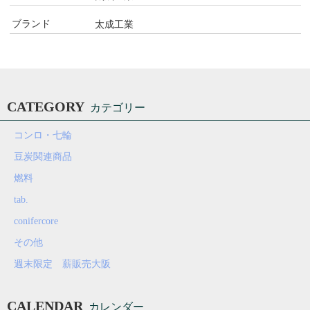
ブランド
太成工業
CATEGORY
カテゴリー
コンロ・七輪
豆炭関連商品
燃料
tab.
conifercore
その他
週末限定 薪販売大阪
CALENDAR
カレンダー