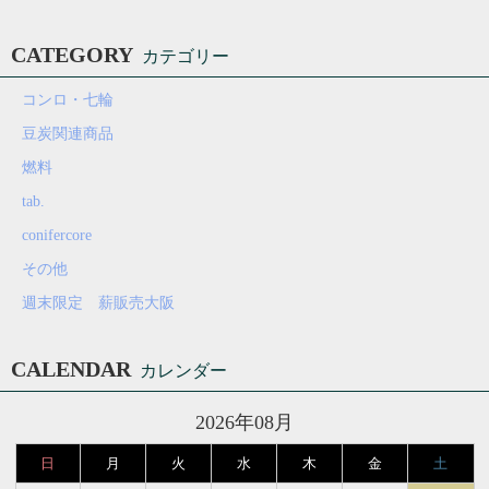
CATEGORY
カテゴリー
コンロ・七輪
豆炭関連商品
燃料
tab.
conifercore
その他
週末限定 薪販売大阪
CALENDAR
カレンダー
2026年08月
日
月
火
水
木
金
土