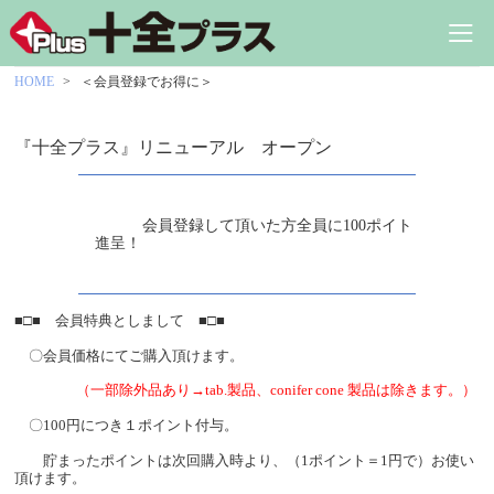
HOME
＜会員登録でお得に＞
『十全プラス』リニューアル オープン
会員登録して頂いた方全員に
100
ポイト
進呈！
■□■ 会員特典としまして ■□■
〇会員価格にてご購入頂けます。
（一部除外品あり→
tab.
製品、
conifer cone
製品は除きます。）
〇
100
円につき１ポイント付与。
貯まったポイントは次回購入時より、（
1
ポイント＝
1
円で）お使い
頂けます。