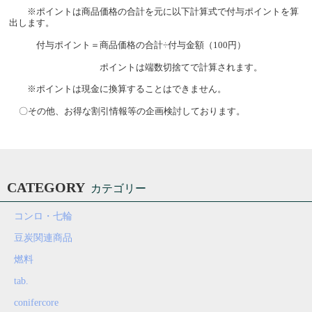
※ポイントは商品価格の合計を元に以下計算式で付与ポイントを算
出します。
付与ポイント＝商品価格の合計÷付与金額（
100
円）
ポイントは端数切捨てで計算されます。
※ポイントは現金に換算することはできません。
〇その他、お得な割引情報等の企画検討しております。
CATEGORY
カテゴリー
コンロ・七輪
豆炭関連商品
燃料
tab.
conifercore