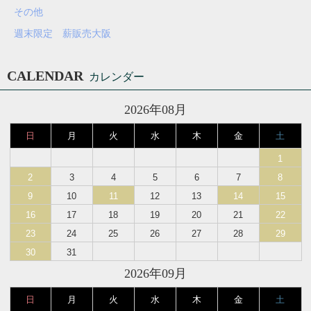
その他
週末限定 薪販売大阪
CALENDAR
カレンダー
2026年08月
日
月
火
水
木
金
土
1
2
3
4
5
6
7
8
9
10
11
12
13
14
15
16
17
18
19
20
21
22
23
24
25
26
27
28
29
30
31
2026年09月
日
月
火
水
木
金
土